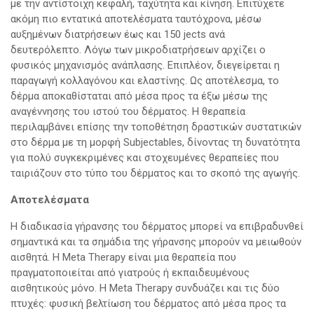
με την αντίστοιχη κεφαλή, ταχύτητα και κίνηση. Επιτύχετε
ακόμη πιο εντατικά αποτελέσματα ταυτόχρονα, μέσω
αυξημένων διατρήσεων έως και 150 jects ανά
δευτερόλεπτο. Λόγω των μικροδιατρήσεων αρχίζει ο
φυσικός μηχανισμός ανάπλασης. Επιπλέον, διεγείρεται η
παραγωγή κολλαγόνου και ελαστίνης. Ως αποτέλεσμα, το
δέρμα αποκαθίσταται από μέσα προς τα έξω μέσω της
αναγέννησης του ιστού του δέρματος. Η θεραπεία
περιλαμβάνει επίσης την τοποθέτηση δραστικών συστατικών
στο δέρμα με τη μορφή Subjectables, δίνοντας τη δυνατότητα
για πολύ συγκεκριμένες και στοχευμένες θεραπείες που
ταιριάζουν στο τύπο του δέρματος και το σκοπό της αγωγής.
Αποτελέσματα
Η διαδικασία γήρανσης του δέρματος μπορεί να επιβραδυνθεί
σημαντικά και τα σημάδια της γήρανσης μπορούν να μειωθούν
αισθητά. Η Meta Therapy είναι μια θεραπεία που
πραγματοποιείται από γιατρούς ή εκπαιδευμένους
αισθητικούς μόνο. Η Meta Therapy συνδυάζει και τις δύο
πτυχές: φυσική βελτίωση του δέρματος από μέσα προς τα