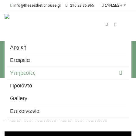
info@theaesthetichouse.gr
ΣΥΝΔΕΣΗ
210 28.36.965
Αρχική
Man Universe
Εταιρεία
Αρχική
Υπηρεσίες
Laser Lab
Man Universe
Υπηρεσίες
Προϊόντα
Gallery
Επικοινωνία