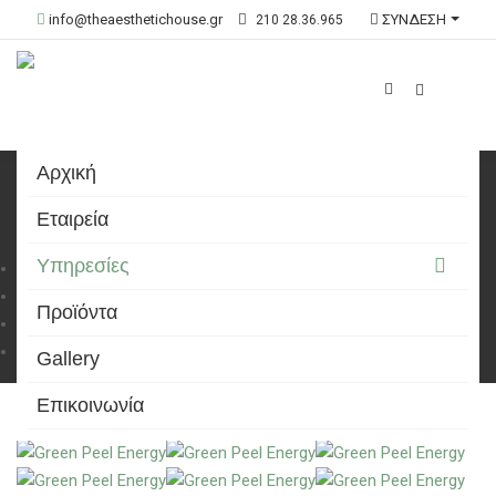
info@theaesthetichouse.gr
ΣΥΝΔΕΣΗ
210 28.36.965
Αρχική
Φυτικό Peeling Green Peel
Εταιρεία
Υπηρεσίες
Αρχική
Υπηρεσίες
Προϊόντα
Face Lab
Φυτικό Peeling Green Peel
Gallery
Επικοινωνία