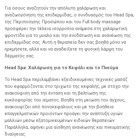
Για όσους αναζητούν την απόλυτη χαλάρωση και
αναζωογόνηση της επιδερμίδας, ο συνδυασμός του Head Spa,
της Περιποίησης Προσώπου και του Full body massage
προσφέρει την τέλεια ισορροπία ανάμεσα στη χαλαρωτική
φροντίδα για το μυαλό και την ενυδάτωση και ανανέωση της
επιδερμίδας σας. Αυτή η θεραπεία δεν σας βοηθά μόνο να
ηρεμήσετε, αλλά και να αναδείξετε τη φυσική λάμψη του
δέρματός σας.
Head Spa:
Χαλάρωση για το Κεφάλι και το Πνεύμα
Το Head Spa περιλαμβάνει εξειδικευμένες τεχνικές μασάζ
που εφαρμόζονται στο τριχωτό της κεφαλής, με στόχο την
ανακούφιση από την ένταση και τη βελτίωση της
κυκλοφορίας του αίματος. Βοηθά στη μείωση του άγχους,
ανακουφίζει από πονοκεφάλους και με την βοήθεια
επαγγελματικών προιόντων προάγει την ανάπτυξη υγιών
μαλλιών μεσω εξατομικευμένων ειδικών θεραπειών.
Παράλληλα, αφήνει μια αίσθηση ανανέωσης και πνευματικής
διαύγειας.