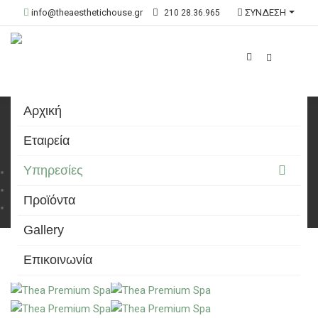
info@theaesthetichouse.gr
ΣΥΝΔΕΣΗ
210 28.36.965
Αρχική
Wellness & Spa
Εταιρεία
Υπηρεσίες
Αρχική
Υπηρεσίες
Προϊόντα
Wellness & Spa
Gallery
Επικοινωνία